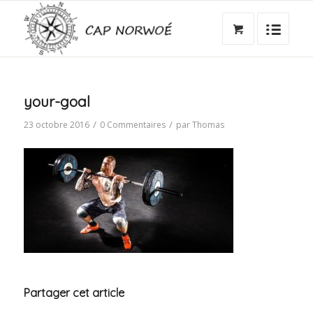
your-goal
/
/
23 octobre 2016
0 Commentaires
par
Thomas
Partager cet article